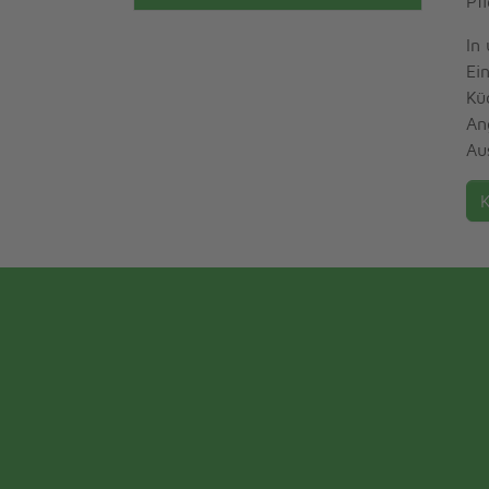
Pf
In
Ei
Kü
An
Au