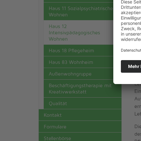
Di
Haus 11 Sozialpsychiatrisches
Wohnen
Haus 12
Intensivpädagogisches
(current)
Wohnen
Fü
Haus 18 Pflegeheim
Da
Haus 83 Wohnheim
Le
Außenwohngruppe
im
Le
Beschäftigungstherapie mit
Ei
Kreativwerkstatt
Au
Qualität
er
Le
Kontakt
Di
Formulare
de
Stellenbörse