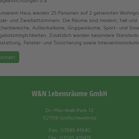
legeeinrichtungen u.a.
 unserem Haus werden 25 Personen auf 2 getrennten Wohngrup
nzel- und Zweibettzimmern. Die Räume sind modern, hell und b
chenbereiche, Außenbalkone, Gruppenräume, Sport- und Snoez
gebotsmöglichkeiten. Zusätzlich werden besondere Standards w
sstattung, Fenster- und Türsicherung sowie Interventionsräum
Kontakt
W&N Lebensräume GmbH
Dr.-Max-Krell-Park 12
02708 Großschweidnitz
Fon: 03585 41640
Fax: 03585 416419