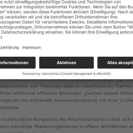
agnoseschwerpunkten:
Personen mit Intelligenzminderung
chronisch mehrfachbeeinträchtige Personen bei diagnostizi
Suchtstoffen
r die Erstaufnahme ist ein zivilrechtlicher Beschluss zur Unter
s Wohnangebot bietet für den Einzelnen eine individuelle Betr
benshaltung, dem Entwicklungsstand sowie den Fähigkeiten un
 Beschäftigungs- und Erlebnisbereich, in Hauswirtschaft und 
bensbereichen bieten individuell unterstützte Übungsmöglichke
nzelgespräche und Therapiegruppen zu verschiedenen Themen 
flösen emotional affektiver Blockaden, gleichen soziale Feh
möglichen die individuelle Auseinandersetzung mit einer Such
bensziele.
e multifachliche Kompetenz des Mitarbeiterteams richtet sich 
ssen zukünftige Wiedereingliederung in offene Wohnformen