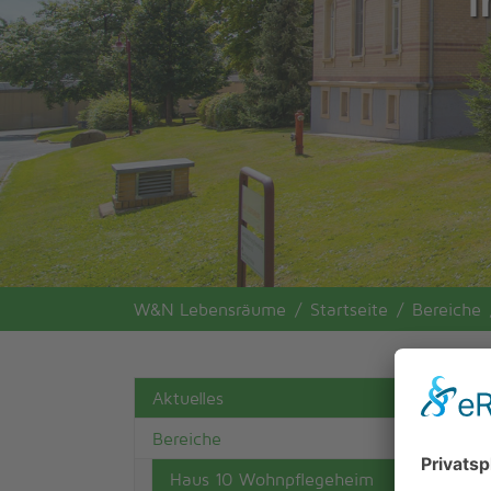
You are here:
W&N Lebensräume
Startseite
Bereiche
H
Aktuelles
Bereiche
Di
Be
Haus 10 Wohnpflegeheim