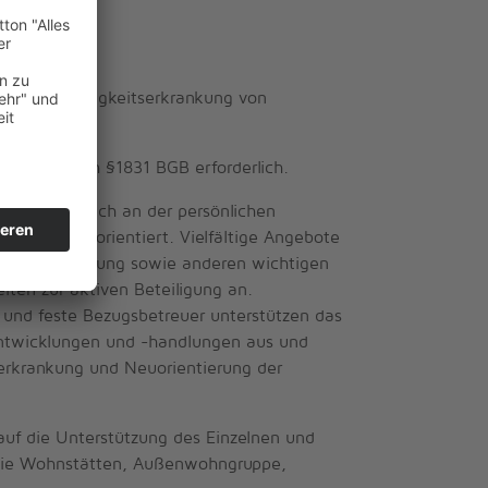
erter Abhängigkeitserkrankung von
bringung nach §1831 BGB erforderlich.
euung, die sich an der persönlichen
d Grenzen orientiert. Vielfältige Angebote
Selbstversorgung sowie anderen wichtigen
iten zur aktiven Beteiligung an.
und feste Bezugsbetreuer unterstützen das
lentwicklungen und -handlungen aus und
terkrankung und Neuorientierung der
auf die Unterstützung des Einzelnen und
 wie Wohnstätten, Außenwohngruppe,