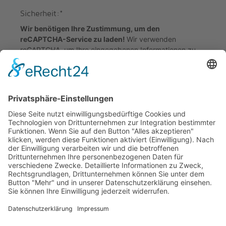
Sicherheit:
*
Wir benötigen Ihre Zustimmung, um den
reCAPTCHA-Service zu laden!
Wir verwenden
reCAPTCHA, um Ihre eingegebenen Informationen zu
überprüfen. Dieser Service kann Daten zu Ihren
Aktivitäten sammeln. Bitte
lesen Sie die Details durch
und
stimmen Sie der Nutzung des Service zu
, um
fortzufahren.
W&N Lebensräume GmbH
Dr.-Max-Krell-Park 12
02708 Großschweidnitz