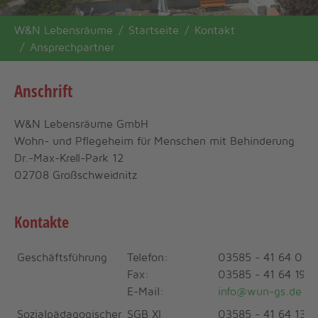
You are here:
W&N Lebensräume
Startseite
Kontakt
Ansprechpartner
Anschrift
W&N Lebensräume GmbH
Wohn- und Pflegeheim für Menschen mit Behinderung
Dr.-Max-Krell-Park 12
02708 Großschweidnitz
Kontakte
Geschäftsführung
Telefon:
03585 - 41 64 0
Fax:
03585 - 41 64 19
E-Mail:
info@wun-gs.de
Sozialpädagogischer
SGB XI
03585 - 41 64 13