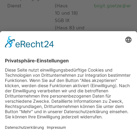
Dienst
(Haus
birgit.goetze@wun
10 und 18)
SGB IX
(Haus 83 und
AWG)
SGB IX
03585 - 41 64 12
(Haus 11 und 12)
stefanie.baumgae
gs.de
Datenschutzbeauftragte
03585 - 41 64 13
birgit.goetze@wun
W&N Lebensräume GmbH
Dr.-Max-Krell-Park 12
02708 Großschweidnitz